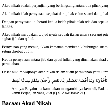
Akad nikah adalah perjanjian yang berlangsung antara dua pihak y
Akad nikah ialah pernyataan sepakat dari pihak calon suami dan piha
Dengan pernyataan ini berarti kedua belah pihak telah rela dan sep
tangga.
Akad nikah merupakan wujud nyata sebuah ikatan antara seorang pria
sighat ijab dan qabul.
Pernyataan yang menunjukkan kemauan membentuk hubungan suami is
setuju disebut
qabul
.
Kedua pernyataan antara ijab dan qabul inilah yang dinamakan akad
pernikahan.
Dasar hukum wajibnya akad nikah dalam suatu pernikahan yaitu Fir
تَأْخُذُونَهُ وَقَدْ أَفْضَىٰ بَعْضُكُمْ إِلَىٰ بَعْضٍ وَأَخَذْنَ مِنْكُمْ مِيثَاقًا غَلِيظًا
Artinya: Bagaimana kamu akan mengambilnya kembali, Padahal s
kamu Perjanjian yang kuat (Q.S. An-Nisa/4: 21)
Bacaan Akad Nikah