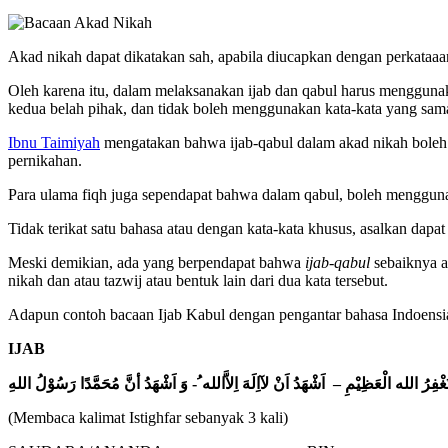
Akad nikah dapat dikatakan sah, apabila diucapkan dengan perkataa
Oleh karena itu, dalam melaksanakan ijab dan qabul harus mengguna
kedua belah pihak, dan tidak boleh menggunakan kata-kata yang sama
Ibnu Taimiyah
mengatakan bahwa ijab-qabul dalam akad nikah boleh 
pernikahan.
Para ulama fiqh juga sependapat bahwa dalam qabul, boleh menggun
Tidak terikat satu bahasa atau dengan kata-kata khusus, asalkan dapa
Meski demikian, ada yang berpendapat bahwa
ijab-qabul
sebaiknya a
nikah dan atau tazwij atau bentuk lain dari dua kata tersebut.
Adapun contoh bacaan Ijab Kabul dengan pengantar bahasa Indoensia 
IJAB
فِرُ الله الْعَظِيْمِ – اَشْهَدُ اَنْ لآاِلَهَ اِلاَّالله ُ- وَ اَشْهَدُ أنَّ مُحَمَّدًا رَسُوْلُ اللهِ
(Membaca kalimat Istighfar sebanyak 3 kali)