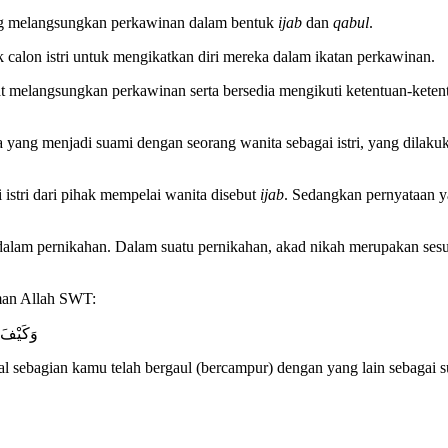
ang melangsungkan perkawinan dalam bentuk
ijab
dan
qabul
.
k calon istri untuk mengikatkan diri mereka dalam ikatan perkawinan.
akat melangsungkan perkawinan serta bersedia mengikuti ketentuan-ke
 yang menjadi suami dengan seorang wanita sebagai istri, yang dilaku
tri dari pihak mempelai wanita disebut
ijab
. Sedangkan pernyataan y
 dalam pernikahan.
Dalam suatu pernikahan, akad nikah merupakan ses
man Allah SWT:
وَكَيْفَ 
ebagian kamu telah bergaul (bercampur) dengan yang lain sebagai suami