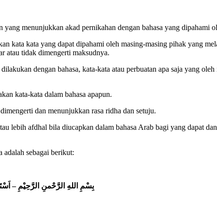
an yang menunjukkan akad pernikahan dengan bahasa yang dipahami ol
kan kata kata yang dapat dipahami oleh masing-masing pihak yang me
r atau tidak dimengerti maksudnya.
dilakukan dengan bahasa, kata-kata atau perbuatan apa saja yang ole
akan kata-kata dalam bahasa apapun.
t dimengerti dan menunjukkan rasa ridha dan setuju.
tau lebih afdhal bila diucapkan dalam bahasa Arab bagi yang dapat dan
adalah sebagai berikut:
بِسْمِ اللهِ الرَّحْمنِ الرَّحِيْمِ – اَسْتَغْ