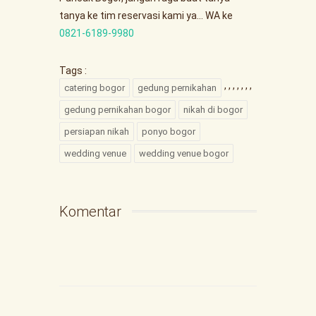
tanya ke tim reservasi kami ya… WA ke
‪0821‑6189‑9980‬
Tags :
,
,
,
,
,
,
,
catering bogor
gedung pernikahan
gedung pernikahan bogor
nikah di bogor
persiapan nikah
ponyo bogor
wedding venue
wedding venue bogor
Komentar