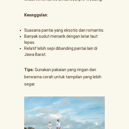
Keunggulan:
Suasana pantai yang eksotis dan romantis.
Banyak sudut menarik dengan latar laut
lepas.
Relatif lebih sepi dibanding pantai lain di
Jawa Barat.
Tips:
Gunakan pakaian yang ringan dan
berwarna cerah untuk tampilan yang lebih
segar.