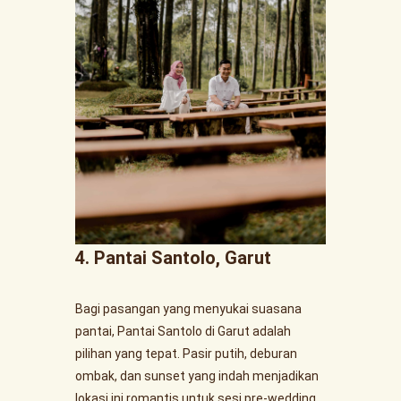
4. Pantai Santolo, Garut
Bagi pasangan yang menyukai suasana
pantai, Pantai Santolo di Garut adalah
pilihan yang tepat. Pasir putih, deburan
ombak, dan sunset yang indah menjadikan
lokasi ini romantis untuk sesi pre-wedding.