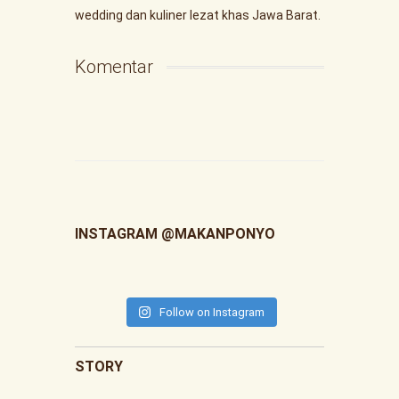
wedding dan kuliner lezat khas Jawa Barat.
Komentar
INSTAGRAM @MAKANPONYO
Follow on Instagram
STORY