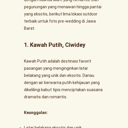
pegunungan yang menawan hingga pantai
yang eksotis, berikut lima lokasi outdoor
terbaik untuk foto pre-wedding di Jawa
Barat.
1. Kawah Putih, Ciwidey
Kawah Putih adalah destinasi favorit
pasangan yang menginginkan latar
belakang yang unik dan eksotis. Danau
dengan air berwarna putih kehijauan yang
dikelilingi kabut tipis menciptakan suasana
dramatis dan romantis.
Keunggulan:
Latar belakang eksotis dan unik.