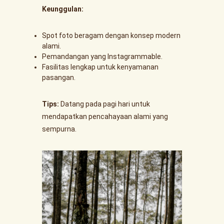
Keunggulan:
Spot foto beragam dengan konsep modern
alami.
Pemandangan yang Instagrammable.
Fasilitas lengkap untuk kenyamanan
pasangan.
Tips:
Datang pada pagi hari untuk
mendapatkan pencahayaan alami yang
sempurna.