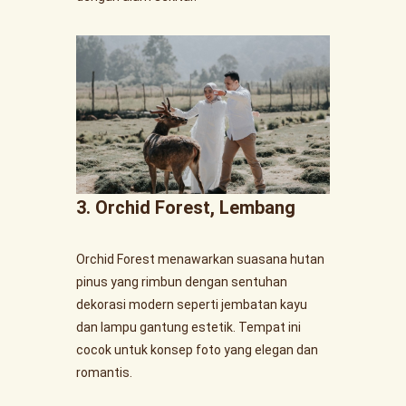
3. Orchid Forest, Lembang
Orchid Forest menawarkan suasana hutan
pinus yang rimbun dengan sentuhan
dekorasi modern seperti jembatan kayu
dan lampu gantung estetik. Tempat ini
cocok untuk konsep foto yang elegan dan
romantis.