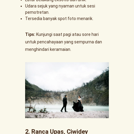
Udara sejuk yang nyaman untuk sesi
pemotretan.
Tersedia banyak spot foto menarik.
Tips:
Kunjungi saat pagi atau sore hari
untuk pencahayaan yang sempurna dan
menghindari keramaian.
2. Ranca Upas, Ciwidey