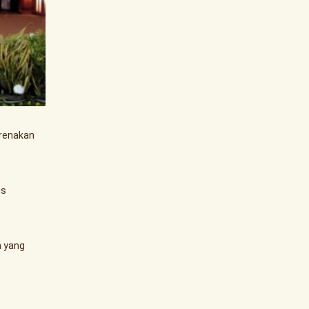
arenakan
us
n yang