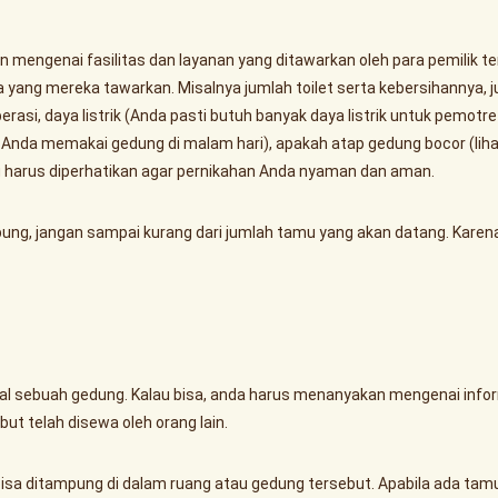
mengenai fasilitas dan layanan yang ditawarkan oleh para pemilik t
yang mereka tawarkan. Misalnya jumlah toilet serta kebersihannya, 
si, daya listrik (Anda pasti butuh banyak daya listrik untuk pemotre
 Anda memakai gedung di malam hari), apakah atap gedung bocor (lih
ng harus diperhatikan agar pernikahan Anda nyaman dan aman.
ung, jangan sampai kurang dari jumlah tamu yang akan datang. Karen
al sebuah gedung. Kalau bisa, anda harus menanyakan mengenai infor
but telah disewa oleh orang lain.
isa ditampung di dalam ruang atau gedung tersebut. Apabila ada tam