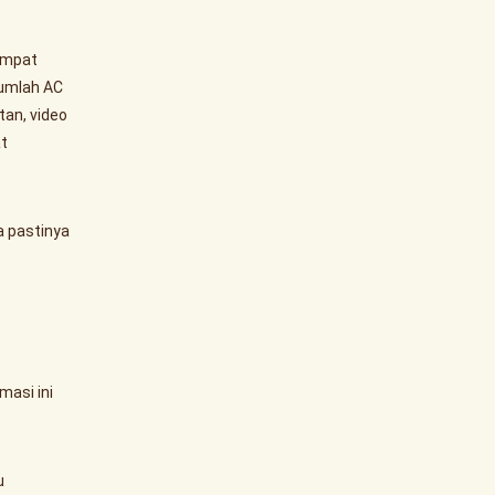
empat
jumlah AC
tan, video
at
a pastinya
masi ini
u