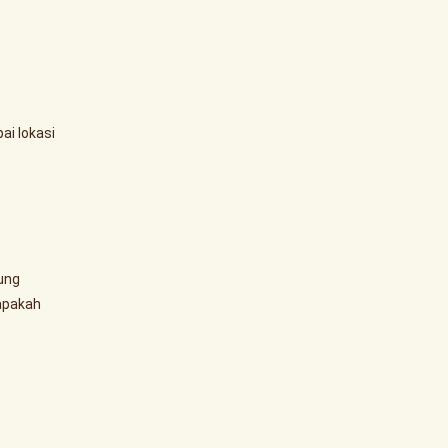
ai lokasi
ung
apakah