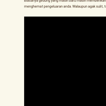
Biasanya gedung yang masih baru masih memberikan 
menghemat pengeluaran anda. Walaupun agak sulit, tak