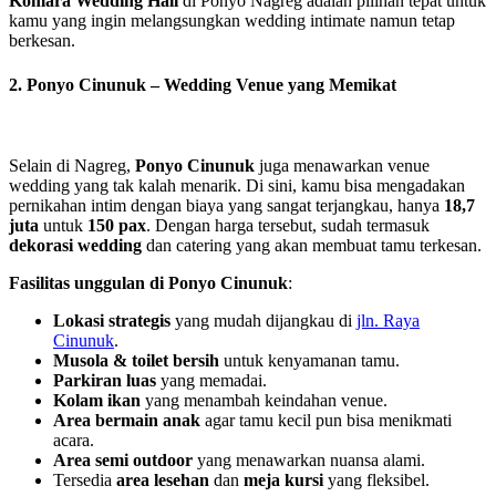
Komara Wedding Hall
di Ponyo Nagreg adalah pilihan tepat untuk
kamu yang ingin melangsungkan wedding intimate namun tetap
berkesan.
2.
Ponyo Cinunuk – Wedding Venue yang Memikat
Selain di Nagreg,
Ponyo Cinunuk
juga menawarkan venue
wedding yang tak kalah menarik. Di sini, kamu bisa mengadakan
pernikahan intim dengan biaya yang sangat terjangkau, hanya
18,7
juta
untuk
150 pax
. Dengan harga tersebut, sudah termasuk
dekorasi wedding
dan catering yang akan membuat tamu terkesan.
Fasilitas unggulan di Ponyo Cinunuk
:
Lokasi strategis
yang mudah dijangkau di
jln. Raya
Cinunuk
.
Musola & toilet bersih
untuk kenyamanan tamu.
Parkiran luas
yang memadai.
Kolam ikan
yang menambah keindahan venue.
Area bermain anak
agar tamu kecil pun bisa menikmati
acara.
Area semi outdoor
yang menawarkan nuansa alami.
Tersedia
area lesehan
dan
meja kursi
yang fleksibel.