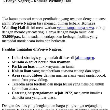
1.
Ponyo Nagreg – Komara Wedding Hall
Jika kamu mencari tempat pernikahan yang nyaman dengan nuansa
alami,
Ponyo Nagreg
bisa menjadi pilihan terbaik.
Komara
Wedding Hall
di sini menawarkan
venue tanpa biaya sewa
, cukup
dengan membayar catering. Hanya dengan harga mulai dari
55.000/pax
, kamu sudah mendapatkan berbagai fasilitas yang
memadai untuk acara intim dan berkesan.
Fasilitas unggulan di Ponyo Nagreg
:
Lokasi strategis
yang mudah diakses di
jalan nagreg
.
Musola & toilet bersih dan nyaman
.
Parkiran luas
untuk kenyamanan tamu.
Kolam ikan
yang memberikan suasana tenang dan segar.
Area semi outdoor
dengan nuansa alami yang sangat cocok
untuk foto prewedding.
Tersedia
area lesehan
dan
meja kursi
yang fleksibel untuk
kebutuhan acara.
Catering berpengalaman sejak 1972
, menjamin kualitas
dan cita rasa yang luar biasa.
Dengan fasilitas yang lengkap dan harga yang sangat terjangkau,