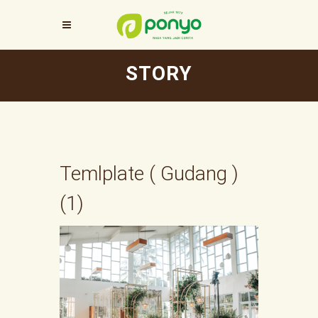
STORY
Temlplate ( Gudang )
(1)