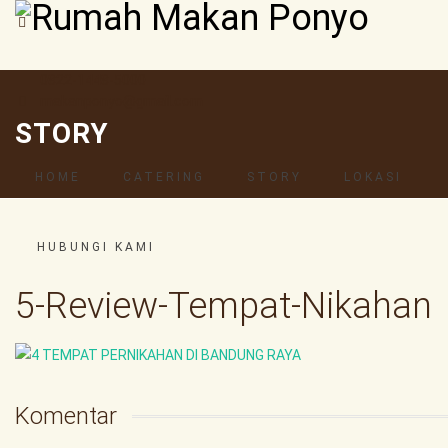
0822-1448-5000
makanponyo@gmail.com
STORY
HOME
CATERING
STORY
LOKASI
HUBUNGI KAMI
5-Review-Tempat-Nikahan
Komentar